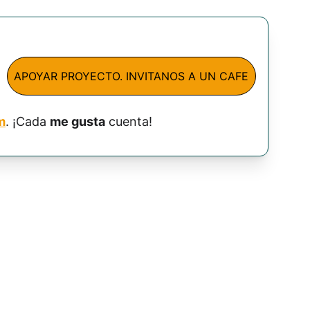
APOYAR PROYECTO. INVITANOS A UN CAFE
m
. ¡Cada 
me gusta
 cuenta!