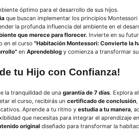
biente óptimo para el desarrollo de sus hijos.
ia
 que buscan implementar los principios Montessori 
nder la profunda influencia del ambiente en el desarro
mbiente que merece para florecer.
 Invierte en su fut
o en el curso 
"Habitación Montessori: Convierte la ha
rrollo"
 en 
Aprendeblog
 y comienza a transformar s
 de tu Hijo con Confianza!
ce la tranquilidad de una 
garantía de 7 días
. Explora e
tar el curso, recibirás un 
certificado de conclusión
,
cativos. Aprende a tu ritmo y 
estudia a tu manera
, a
exibilidad que necesitas para integrar el aprendizaje e
tenido original
 diseñado para transformar la habitac