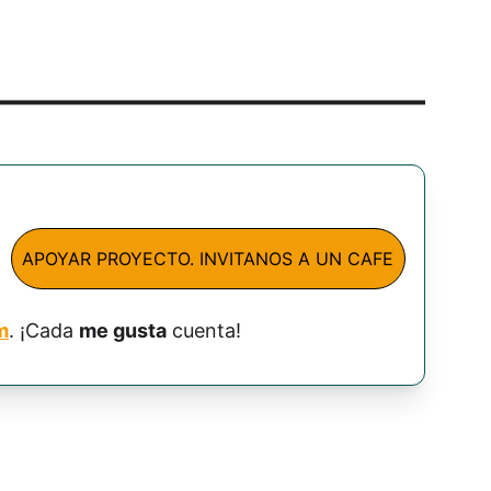
APOYAR PROYECTO. INVITANOS A UN CAFE
m
. ¡Cada 
me gusta
 cuenta!